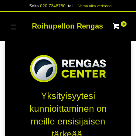
Soita
020 7348780
tai
Varaa aika verk​​​​ossa
Roihupellon Rengas
0
Yksityisyytesi
kunnioittaminen on
meille ensisijaisen
tärkeää.