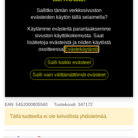
Sallitko tämän verkkosivuston
evästeiden käytön tällä selaimella?
Käytämme evästeitä parantaaksemme
sivuston käyttökokemusta. Saat
lisätietoja evästeistä ja niiden käytöstä
osoitteessa
Evästekäytäntö
.
Kauppa
165/65R14 79T SAVA PERFECTA
Salli kaikki evästeet
Salli vain välttämättömät evästeet
165/65R14 79T SAVA
PERFECTA
EAN:
5452000805560
Tuotekoodi:
347172
Tällä tuotteella ei ole kelvollista yhdistelmää.