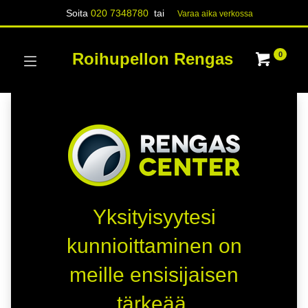
Soita
020 7348780
tai
Varaa aika verk​​​​ossa
Roihupellon Rengas
0
Yksityisyytesi
kunnioittaminen on
meille ensisijaisen
tärkeää.