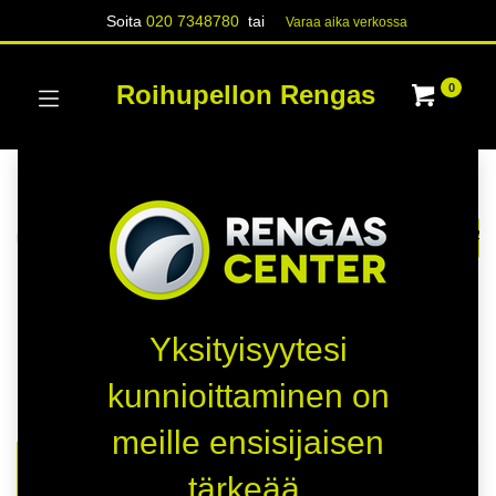
Soita
020 7348780
tai
Varaa aika verk​​​​ossa
Roihupellon Rengas
0
Kaikki tuotteet
Näytä kaikki
KESÄRENKAAT
KITKARENKAAT
NASTA
Kauppa
8268 kohteita löydetty.
Yksityisyytesi
Renkaat
kunnioittaminen on
meille ensisijaisen
tärkeää.
AUTO
RENKAAT
VANTEET