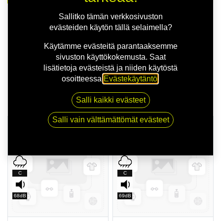
Sallitko tämän verkkosivuston
evästeiden käytön tällä selaimella?
Käytämme evästeitä parantaaksemme
sivuston käyttökokemusta. Saat
lisätietoja evästeistä ja niiden käytöstä
osoitteessa
Evästekäytäntö
.
Hae
Salli kaikki evästeet
Salli vain välttämättömät evästeet
HETI SAATAVILLA
HETI SAATAVILLA
C
C
C
C
68dB
69dB