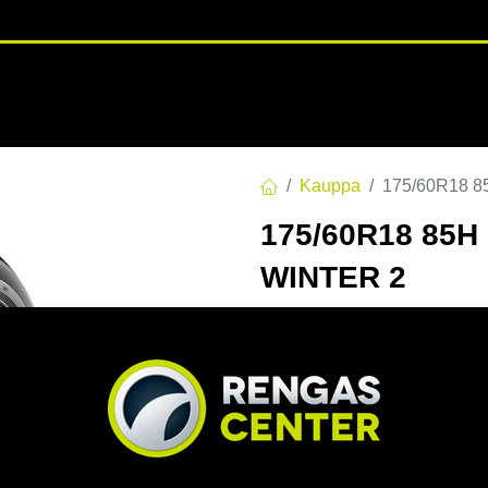
RENGASHOTELLI
NKAAT
VANTEET
PALVELUT
TUOTE
Kauppa
175/60R18 
175/60R18 85H
WINTER 2
Pirelli Cinturato Winter 2 kit
crossover‑ajoon.
Adaptivoitu 3D‑lamellite
parantavat pitoa lumella
hallittavuutta kaikissa ke
Suunniteltu alhaisen me
mikä tekee ajamisesta mie