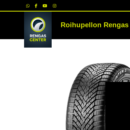
|
Roihupellon Rengas
RE