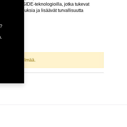
a SEAL INSIDE‑teknologioilla, jotka tukevat
ajo‑ominaisuuksia ja lisäävät turvallisuutta
a?
.
oodi:
334519
llista yhdistelmää.