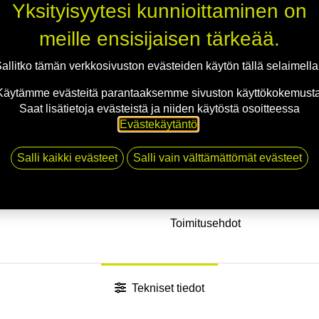
Yksityisyytesi kunnioittaminen on
Saatavilla myös ELECT‑ j
erityisesti sähköautojen 
meille ensisijaisen tärkeää.
rengasrikon sattuessa.
allitko tämän verkkosivuston evästeiden käytön tällä selaimell
Käytämme evästeitä parantaaksemme sivuston käyttökokemusta
Saat lisätietoja evästeistä ja niiden käytöstä osoitteessa
EAN:
8019227439595
Tuotek
Evästekäytäntö
.
Tällä tuotteella ei ole kelvo
Salli kaikki evästeet
Salli vain välttämättömät evästeet
Jaa
Toimitusehdot
Tekniset tiedot