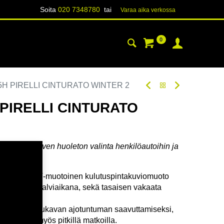
Soita
020 7348780
tai
Varaa aika verk​​​​ossa
0
YHTEYSTIEDOT
TIETOA
85H PIRELLI CINTURATO WINTER 2
 PIRELLI CINTURATO
karengas – talven huoleton valinta henkilöautoihin ja
knologia ja V‑muotoinen kulutuspintakuviomuoto
 ja märkänä talviaikana, sekä tasaisen vakaata
leissä.
lutason ja mukavan ajotuntuman saavuttamiseksi,
llyttävää myös pitkillä matkoilla.