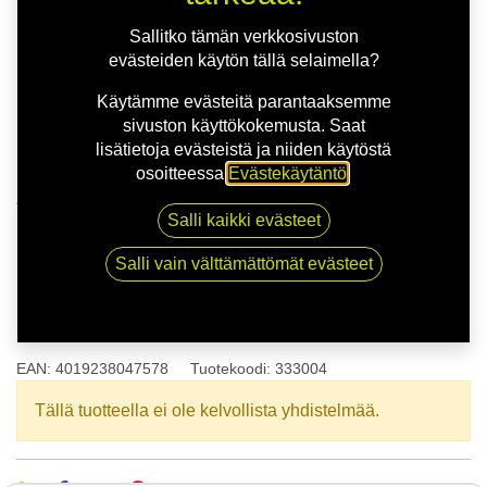
Sallitko tämän verkkosivuston
evästeiden käytön tällä selaimella?
Käytämme evästeitä parantaaksemme
sivuston käyttökokemusta. Saat
lisätietoja evästeistä ja niiden käytöstä
osoitteessa
Evästekäytäntö
.
Kauppa
165/70R14 81T POINT S SUMMER S
Salli kaikki evästeet
Salli vain välttämättömät evästeet
165/70R14 81T POINT S
SUMMER S
EAN:
4019238047578
Tuotekoodi:
333004
Tällä tuotteella ei ole kelvollista yhdistelmää.