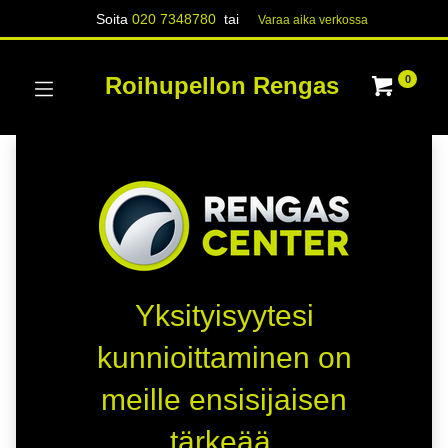
Soita
020 7348780
tai
Varaa aika verk​​​​ossa
Roihupellon Rengas
0
Yksityisyytesi
kunnioittaminen on
meille ensisijaisen
tärkeää.