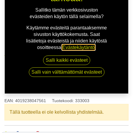
Sallitko tämän verkkosivuston
evästeiden käytön tällä selaimella?
Käytämme evästeitä parantaaksemme
sivuston käyttökokemusta. Saat
lisätietoja evästeistä ja niiden käytöstä
osoitteessa
Evästekäytäntö
.
Kauppa
165/65R14 79T POINT S SUMMER S
Salli kaikki evästeet
Salli vain välttämättömät evästeet
165/65R14 79T POINT S
SUMMER S
EAN:
4019238047561
Tuotekoodi:
333003
Tällä tuotteella ei ole kelvollista yhdistelmää.