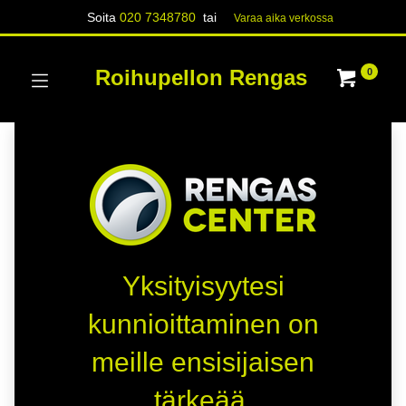
Soita
020 7348780
tai
Varaa aika verk​​​​ossa
Roihupellon Rengas
0
Yksityisyytesi
kunnioittaminen on
meille ensisijaisen
tärkeää.