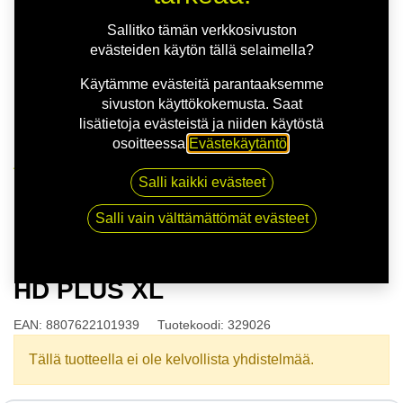
Sallitko tämän verkkosivuston
evästeiden käytön tällä selaimella?
Käytämme evästeitä parantaaksemme
sivuston käyttökokemusta. Saat
lisätietoja evästeistä ja niiden käytöstä
osoitteessa
Evästekäytäntö
.
Kauppa
Salli kaikki evästeet
165/70R14 85T NEXEN N'BLUE HD PLUS XL
Salli vain välttämättömät evästeet
165/70R14 85T NEXEN N'BLUE
HD PLUS XL
EAN:
8807622101939
Tuotekoodi:
329026
Tällä tuotteella ei ole kelvollista yhdistelmää.