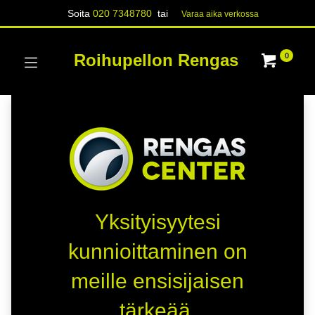
Soita
020 7348780
tai
Varaa aika verk​​​​ossa
Roihupellon Rengas
0
Yksityisyytesi
kunnioittaminen on
meille ensisijaisen
tärkeää.