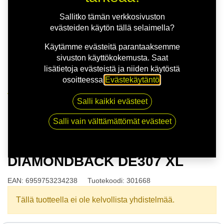
Sallitko tämän verkkosivuston
evästeiden käytön tällä selaimella?
Käytämme evästeitä parantaaksemme
sivuston käyttökokemusta. Saat
lisätietoja evästeistä ja niiden käytöstä
osoitteessa
Evästekäytäntö
.
Kauppa
Salli kaikki evästeet
175/65R14 86H DIAMONDBACK DE307 XL
Salli vain välttämättömät evästeet
175/65R14 86H
DIAMONDBACK DE307 XL
EAN:
6959753234238
Tuotekoodi:
301668
Tällä tuotteella ei ole kelvollista yhdistelmää.