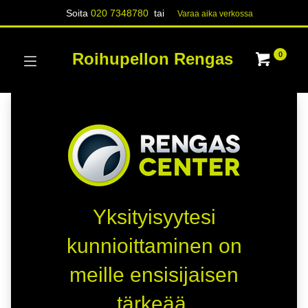
Soita
020 7348780
tai
Varaa aika verk​​​​ossa
Roihupellon Rengas
0
Yksityisyytesi
kunnioittaminen on
meille ensisijaisen
tärkeää.