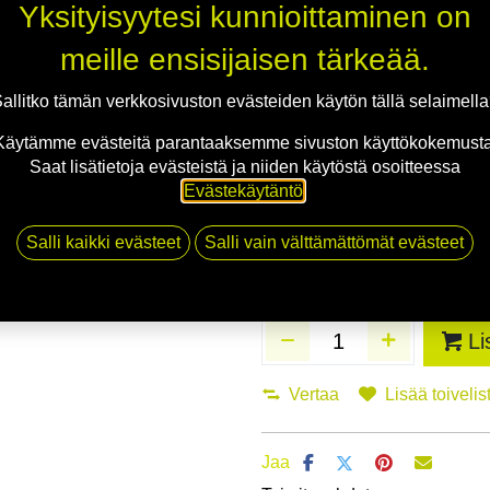
Yksityisyytesi kunnioittaminen on
Asennuspalvelu
meille ensisijaisen tärkeää.
allitko tämän verkkosivuston evästeiden käytön tällä selaimell
Mikäli valitset asennuksen, pääs
Käytämme evästeitä parantaaksemme sivuston käyttökokemusta
Saat lisätietoja evästeistä ja niiden käytöstä osoitteessa
Evästekäytäntö
.
1
X 165/80R15 87H YOKOHAMA G.T. 
EI ASENNUSTA
Salli kaikki evästeet
Salli vain välttämättömät evästeet
Li
Vertaa
Lisää toivelis
Jaa