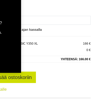
a?
et varaamaan ajan kassalla
.
SPECIAL CLASSIC Y350 XL
166 €
0 €
YHTEENSÄ:
166.00 €
sää ostoskoriin
talle