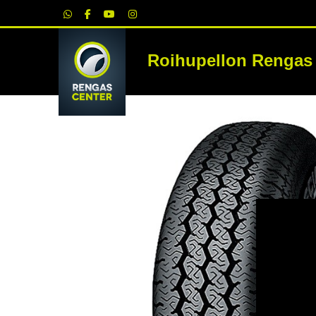
|
Roihupellon Rengas
RE