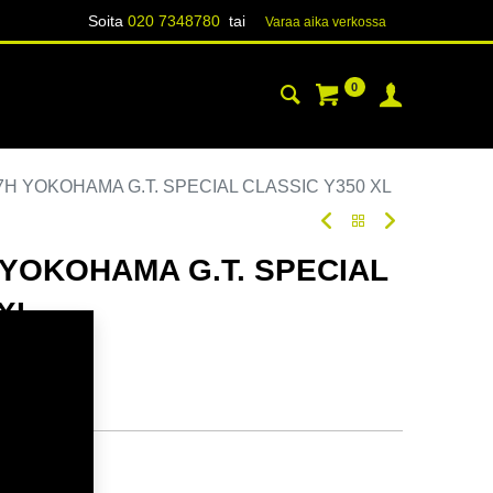
Soita
020 7348780
tai
Varaa aika verk​​​​ossa
0
YHTEYSTIEDOT
TIETOA
87H YOKOHAMA G.T. SPECIAL CLASSIC Y350 XL
 YOKOHAMA G.T. SPECIAL
XL
oodi:
292070
tavilla
ä