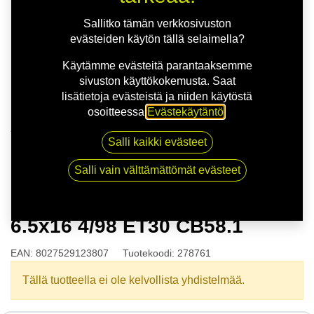
Sallitko tämän verkkosivuston
evästeiden käytön tällä selaimella?
Käytämme evästeitä parantaaksemme
sivuston käyttökokemusta. Saat
lisätietoja evästeistä ja niiden käytöstä
osoitteessa
Evästekäytäntö
.
Kauppa
Salli kaikki evästeet
O.Z.RACING MSW MSW85 6.5x16 4/98 ET30 CB58.1
Salli vain välttämättömät evästeet
O.Z.RACING MSW MSW85
6.5x16 4/98 ET30 CB58.1
EAN:
8027529123807
Tuotekoodi:
278761
Tällä tuotteella ei ole kelvollista yhdistelmää.