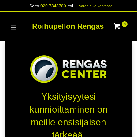
Soita
020 7348780
tai
Varaa aika verk​​​​ossa
Roihupellon Rengas
0
Yksityisyytesi
kunnioittaminen on
meille ensisijaisen
tärkeää.