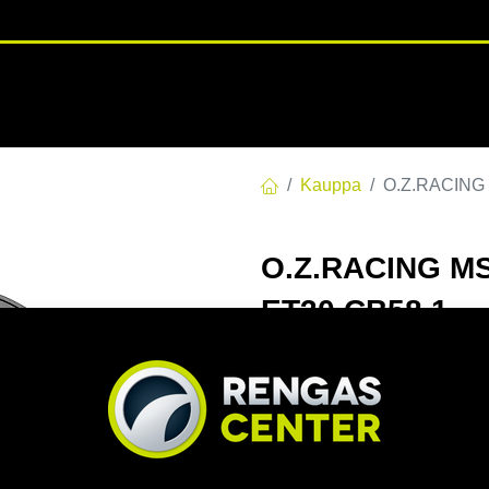
RENGASHOTELLI
NKAAT
VANTEET
PALVELUT
TUOTE
Kauppa
O.Z.RACING 
O.Z.RACING MS
ET30 CB58.1
EAN:
8027529086522
Tuotek
Tällä tuotteella ei ole kelvo
Jaa