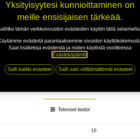
Yksityisyytesi kunnioittaminen on
Toimitusehdot
meille ensisijaisen tärkeää.
allitko tämän verkkosivuston evästeiden käytön tällä selaimell
Käytämme evästeitä parantaaksemme sivuston käyttökokemusta
Saat lisätietoja evästeistä ja niiden käytöstä osoitteessa
Evästekäytäntö
.
Salli kaikki evästeet
Salli vain välttämättömät evästeet
Tekniset tiedot
16