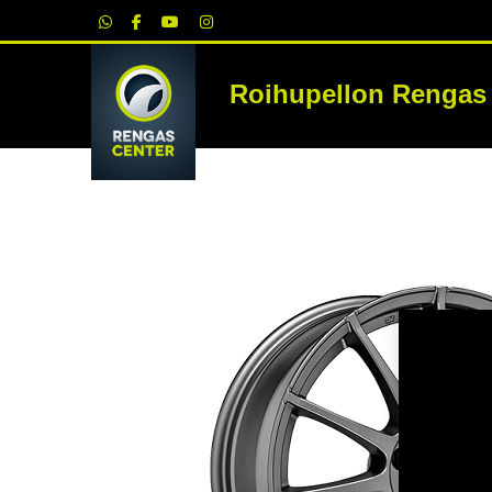
|
Roihupellon Rengas
RE