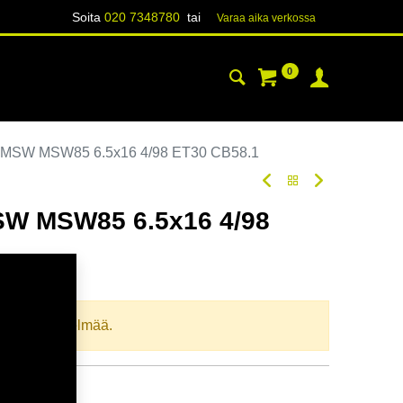
Soita
020 7348780
tai
Varaa aika verk​​​​ossa
0
YHTEYSTIEDOT
TIETOA
MSW MSW85 6.5x16 4/98 ET30 CB58.1
W MSW85 6.5x16 4/98
oodi:
278760
llista yhdistelmää.