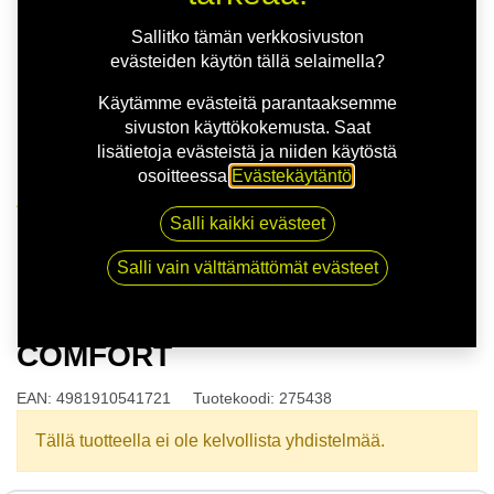
Sallitko tämän verkkosivuston
evästeiden käytön tällä selaimella?
Käytämme evästeitä parantaaksemme
sivuston käyttökokemusta. Saat
lisätietoja evästeistä ja niiden käytöstä
osoitteessa
Evästekäytäntö
.
Kauppa
Salli kaikki evästeet
175/65R14 82H TOYO PROXES COMFORT
Salli vain välttämättömät evästeet
175/65R14 82H TOYO PROXES
COMFORT
EAN:
4981910541721
Tuotekoodi:
275438
Tällä tuotteella ei ole kelvollista yhdistelmää.