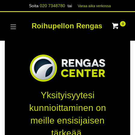
Soita
020 7348780
tai
Varaa aika verk​​​​ossa
Roihupellon Rengas
0
Yksityisyytesi
kunnioittaminen on
meille ensisijaisen
tärkeää.