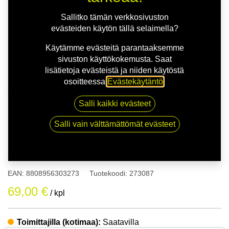
Sallitko tämän verkkosivuston
evästeiden käytön tällä selaimella?
Käytämme evästeitä parantaaksemme
sivuston käyttökokemusta. Saat
lisätietoja evästeistä ja niiden käytöstä
osoitteessa
Evästekäytäntö
.
Kauppa
155/70R13 75T KUMHO WP52 XL
Salli kaikki evästeet
Salli vain välttämättömät evästeet
155/70R13 75T KUMHO WP52
XL
EAN:
8808956303273
Tuotekoodi:
273087
69,00
€
/ kpl
Toimittajilla (kotimaa):
Saatavilla