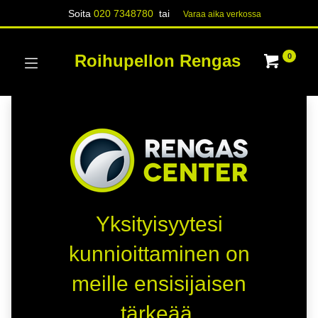
Soita
020 7348780
tai
Varaa aika verk​​​​ossa
Roihupellon Rengas
0
Yksityisyytesi
kunnioittaminen on
meille ensisijaisen
tärkeää.