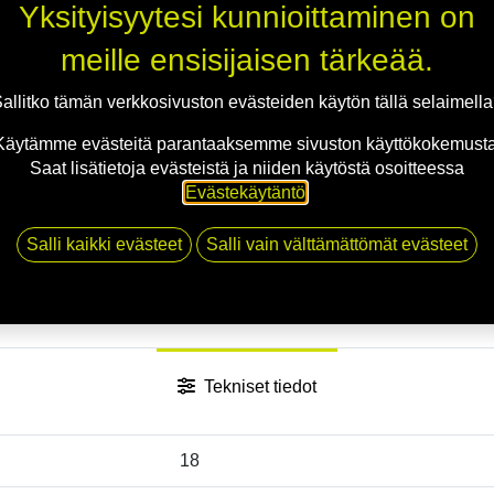
Jaa
Yksityisyytesi kunnioittaminen on
Toimitusehdot
meille ensisijaisen tärkeää.
allitko tämän verkkosivuston evästeiden käytön tällä selaimell
Käytämme evästeitä parantaaksemme sivuston käyttökokemusta
Saat lisätietoja evästeistä ja niiden käytöstä osoitteessa
Evästekäytäntö
.
Salli kaikki evästeet
Salli vain välttämättömät evästeet
Tekniset tiedot
18