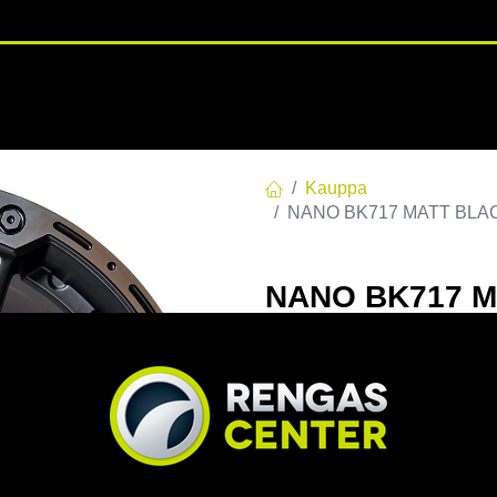
RENGASHOTELLI
NKAAT
VANTEET
PALVELUT
TUOTE
Kauppa
NANO BK717 MATT BLACK
NANO BK717 M
8.5x18 5/120 E
Tuotekoodi:
271978
Tällä tuotteella ei ole kelvo