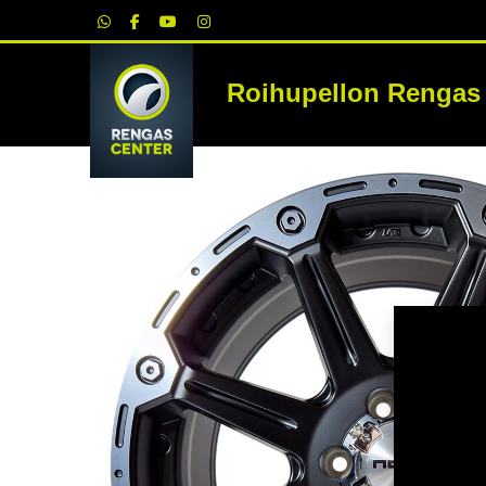
|
Roihupellon Rengas
RE