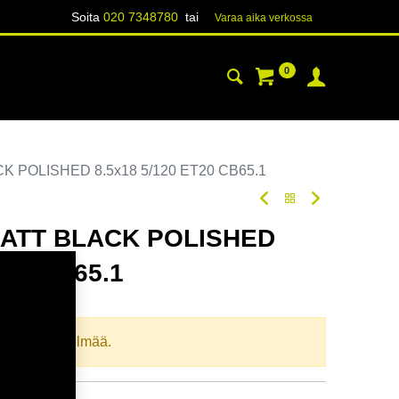
Soita
020 7348780
tai
Varaa aika verk​​​​ossa
0
YHTEYSTIEDOT
TIETOA
 POLISHED 8.5x18 5/120 ET20 CB65.1
ATT BLACK POLISHED
T20 CB65.1
llista yhdistelmää.