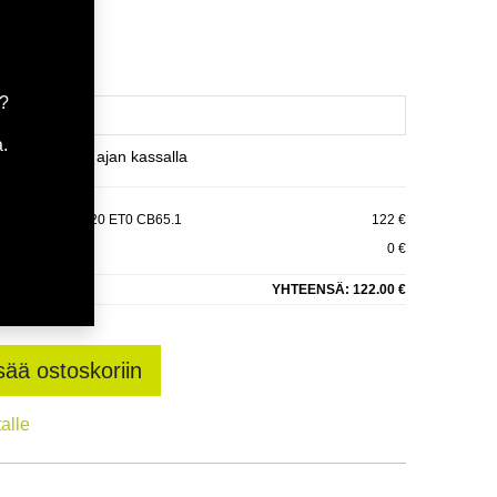
ä
a?
.
et varaamaan ajan kassalla
D 8.5X17 5/120 ET0 CB65.1
122 €
0 €
YHTEENSÄ:
122.00 €
sää ostoskoriin
talle