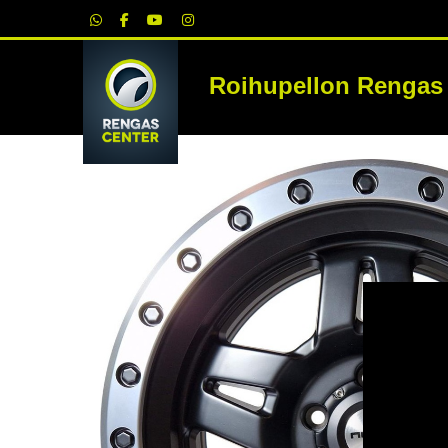
|
Roihupellon Rengas
RE