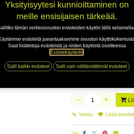
Yksityisyytesi kunnioittaminen on
Toimitusaika:
3 arkipäivä
meille ensisijaisen tärkeää.
Asennuspalvelu
allitko tämän verkkosivuston evästeiden käytön tällä selaimell
Käytämme evästeitä parantaaksemme sivuston käyttökokemusta
Mikäli valitset asennuksen, pääs
Saat lisätietoja evästeistä ja niiden käytöstä osoitteessa
Evästekäytäntö
.
1
X NANO 5942 MATT BLACK POLISHE
Salli kaikki evästeet
Salli vain välttämättömät evästeet
EI ASENNUSTA
Li
Vertaa
Lisää toivelis
Jaa