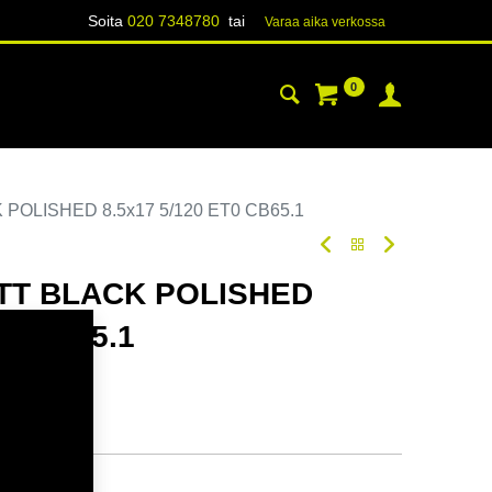
Soita
020 7348780
tai
Varaa aika verk​​​​ossa
0
YHTEYSTIEDOT
TIETOA
POLISHED 8.5x17 5/120 ET0 CB65.1
TT BLACK POLISHED
T0 CB65.1
tavilla