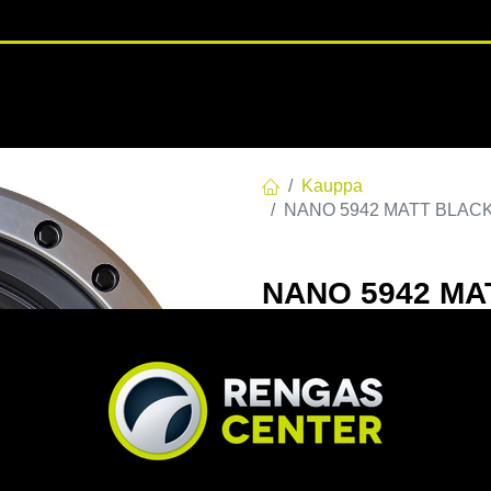
RENGASHOTELLI
NKAAT
VANTEET
PALVELUT
TUOTE
Kauppa
NANO 5942 MATT BLACK 
NANO 5942 MA
8.5x17 5/120 E
Tuotekoodi:
271977
122,00
€
/ kpl
Toimittajilla (kotimaa):
Saa