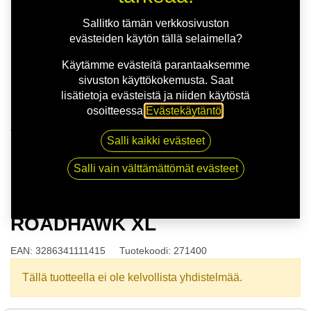
Sallitko tämän verkkosivuston
evästeiden käytön tällä selaimella?
Käytämme evästeitä parantaaksemme
sivuston käyttökokemusta. Saat
lisätietoja evästeistä ja niiden käytöstä
osoitteessa
Evästekäytäntö
.
Kauppa
Salli kaikki evästeet
165/65R15 81T FIRESTONE ROADHAWK XL
Salli vain välttämättömät evästeet
165/65R15 81T FIRESTONE
ROADHAWK XL
EAN:
3286341111415
Tuotekoodi:
271400
Tällä tuotteella ei ole kelvollista yhdistelmää.