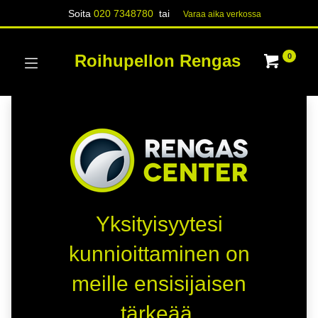
Soita
020 7348780
tai
Varaa aika verk​​​​ossa
Roihupellon Rengas
0
Yksityisyytesi
kunnioittaminen on
meille ensisijaisen
tärkeää.