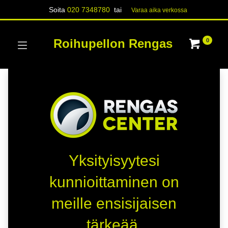
Soita
020 7348780
tai
Varaa aika verk​​​​ossa
Roihupellon Rengas
0
Yksityisyytesi
kunnioittaminen on
meille ensisijaisen
tärkeää.