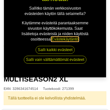
Sallitko tämän verkkosivuston
evästeiden käytön tällä selaimella?
Käytämme evästeitä parantaaksemme
sivuston käyttökokemusta. Saat
lisätietoja evästeistä ja niiden käytöstä
osoitteessa
Evästekäytäntö
.
Kauppa
Salli kaikki evästeet
165/65R14 83T FIRESTONE MULTISEASON2 XL
Salli vain välttämättömät evästeet
165/65R14 83T FIRESTONE
MULTISEASON2 XL
EAN:
3286341674514
Tuotekoodi:
271399
Tällä tuotteella ei ole kelvollista yhdistelmää.