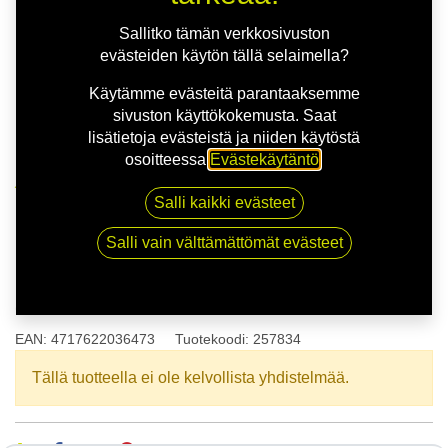
Sallitko tämän verkkosivuston
evästeiden käytön tällä selaimella?
Käytämme evästeitä parantaaksemme
sivuston käyttökokemusta. Saat
lisätietoja evästeistä ja niiden käytöstä
osoitteessa
Evästekäytäntö
.
Kauppa
175/60R14 83H NANKANG SV-2 XL XL
Salli kaikki evästeet
Salli vain välttämättömät evästeet
175/60R14 83H NANKANG SV-
2 XL XL
EAN:
4717622036473
Tuotekoodi:
257834
Tällä tuotteella ei ole kelvollista yhdistelmää.