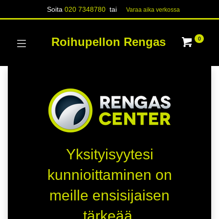
Soita
020 7348780
tai
Varaa aika verk​​​​ossa
Roihupellon Rengas
0
Yksityisyytesi
kunnioittaminen on
meille ensisijaisen
tärkeää.