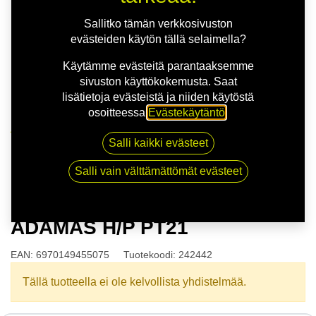
Sallitko tämän verkkosivuston
evästeiden käytön tällä selaimella?
Käytämme evästeitä parantaaksemme
sivuston käyttökokemusta. Saat
lisätietoja evästeistä ja niiden käytöstä
osoitteessa
Evästekäytäntö
.
Kauppa
Salli kaikki evästeet
175/50R15 75H POWERTRAC ADAMAS H/P PT21
Salli vain välttämättömät evästeet
175/50R15 75H POWERTRAC
ADAMAS H/P PT21
EAN:
6970149455075
Tuotekoodi:
242442
Tällä tuotteella ei ole kelvollista yhdistelmää.