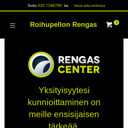
Soita
020 7348780
tai
Varaa aika verk​​​​ossa
Roihupellon Rengas
0
Yksityisyytesi
kunnioittaminen on
meille ensisijaisen
tärkeää.