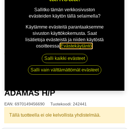
Sallitko tämän verkkosivuston
evästeiden käytön tällä selaimella?
Käytämme evästeitä parantaaksemme
sivuston käyttökokemusta. Saat
lisätietoja evästeistä ja niiden käytöstä
osoitteessa
Evästekäytäntö
.
Kauppa
Salli kaikki evästeet
165/80R13 83T POWERTRAC ADAMAS H/P
Salli vain välttämättömät evästeet
165/80R13 83T POWERTRAC
ADAMAS H/P
EAN:
6970149456690
Tuotekoodi:
242441
Tällä tuotteella ei ole kelvollista yhdistelmää.