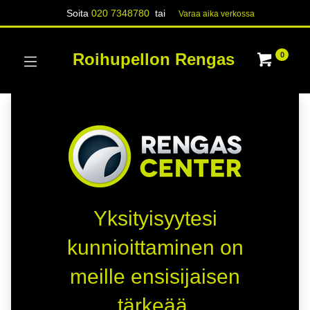
Soita
020 7348780
tai
Varaa aika verk​​​​ossa
Roihupellon Rengas
0
Yksityisyytesi
kunnioittaminen on
meille ensisijaisen
tärkeää.