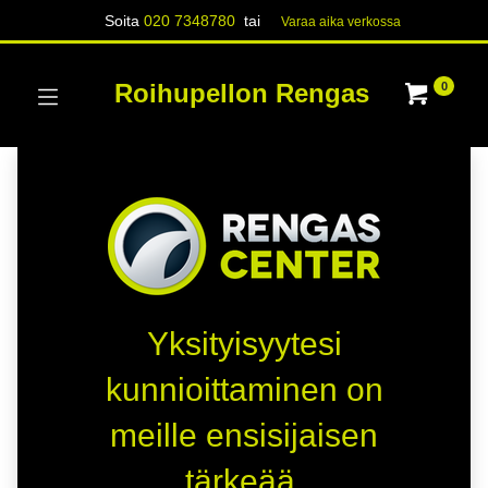
Soita
020 7348780
tai
Varaa aika verk​​​​ossa
Roihupellon Rengas
0
Yksityisyytesi
kunnioittaminen on
meille ensisijaisen
tärkeää.