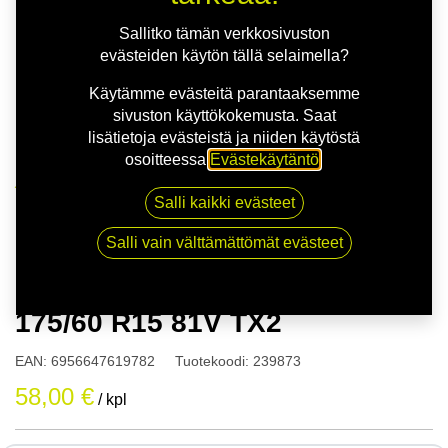
Sallitko tämän verkkosivuston
evästeiden käytön tällä selaimella?
Käytämme evästeitä parantaaksemme
sivuston käyttökokemusta. Saat
lisätietoja evästeistä ja niiden käytöstä
osoitteessa
Evästekäytäntö
.
Kauppa
Salli kaikki evästeet
175/60R15 81V TRACMAX 175/60 R15 81V TX2
Salli vain välttämättömät evästeet
175/60R15 81V TRACMAX
175/60 R15 81V TX2
EAN:
6956647619782
Tuotekoodi:
239873
58,00
€
/ kpl