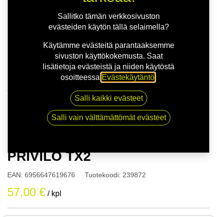
Sallitko tämän verkkosivuston
evästeiden käytön tällä selaimella?
Käytämme evästeitä parantaaksemme
sivuston käyttökokemusta. Saat
lisätietoja evästeistä ja niiden käytöstä
osoitteessa
Evästekäytäntö
.
Kauppa
Salli kaikki evästeet
165/65R15 81T TRACMAX X PRIVILO TX2
Salli vain välttämättömät evästeet
165/65R15 81T TRACMAX X
PRIVILO TX2
EAN:
6956647619676
Tuotekoodi:
239872
57,00
€
/ kpl