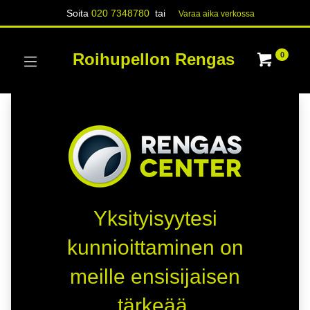
Soita
020 7348780
tai
Varaa aika verk​​​​ossa
Roihupellon Rengas
0
Yksityisyytesi
kunnioittaminen on
meille ensisijaisen
tärkeää.