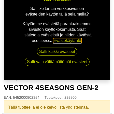
Sallitko tämän verkkosivuston
evästeiden käytön tällä selaimella?
Käytämme evästeitä parantaaksemme
sivuston käyttökokemusta. Saat
lisätietoja evästeistä ja niiden käytöstä
osoitteessa
Evästekäytäntö
.
Kauppa
Salli kaikki evästeet
165/65R15 81T GOODYEAR VECTOR 4SEASONS
GEN-2
Salli vain välttämättömät evästeet
165/65R15 81T GOODYEAR
VECTOR 4SEASONS GEN-2
EAN:
5452000802354
Tuotekoodi:
235800
Tällä tuotteella ei ole kelvollista yhdistelmää.