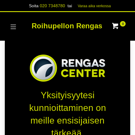
Soita
020 7348780
tai
Varaa aika verk​​​​ossa
Roihupellon Rengas
0
Yksityisyytesi
kunnioittaminen on
meille ensisijaisen
tärkeää.