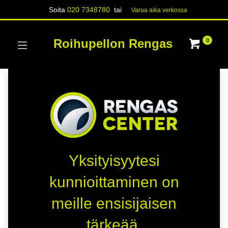
Soita
020 7348780
tai
Varaa aika verk​​​​ossa
Roihupellon Rengas
0
Yksityisyytesi
kunnioittaminen on
meille ensisijaisen
tärkeää.