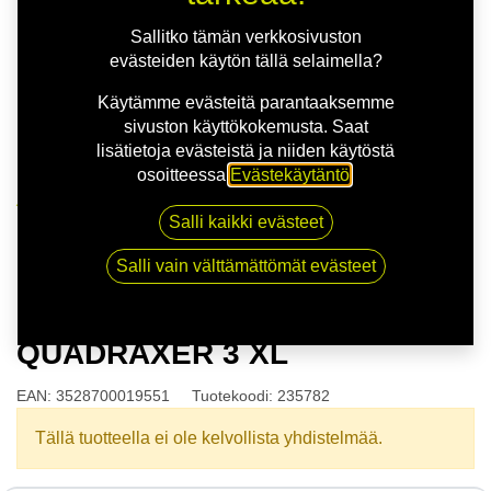
Sallitko tämän verkkosivuston
evästeiden käytön tällä selaimella?
Käytämme evästeitä parantaaksemme
sivuston käyttökokemusta. Saat
lisätietoja evästeistä ja niiden käytöstä
osoitteessa
Evästekäytäntö
.
Kauppa
Salli kaikki evästeet
175/55R15 77H KLEBER QUADRAXER 3 XL
Salli vain välttämättömät evästeet
175/55R15 77H KLEBER
QUADRAXER 3 XL
EAN:
3528700019551
Tuotekoodi:
235782
Tällä tuotteella ei ole kelvollista yhdistelmää.