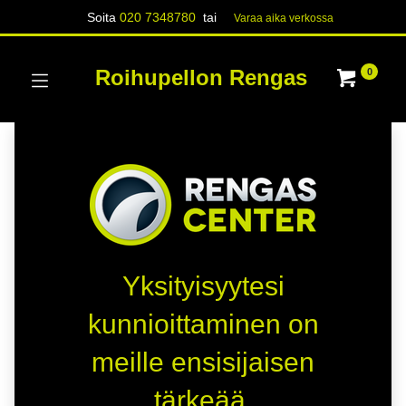
Soita
020 7348780
tai
Varaa aika verk​​​​ossa
Roihupellon Rengas
0
Yksityisyytesi
kunnioittaminen on
meille ensisijaisen
tärkeää.