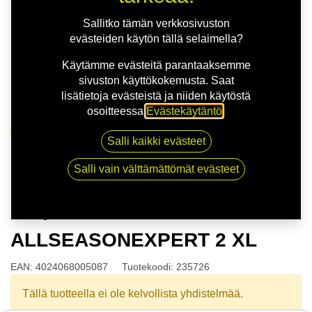
Sallitko tämän verkkosivuston
evästeiden käytön tällä selaimella?
Käytämme evästeitä parantaaksemme
sivuston käyttökokemusta. Saat
lisätietoja evästeistä ja niiden käytöstä
osoitteessa
Evästekäytäntö
.
Kauppa
Salli kaikki evästeet
175/55R15 77T UNIROYAL ALLSEASONEXPERT 2
XL
Salli vain välttämättömät evästeet
175/55R15 77T UNIROYAL
ALLSEASONEXPERT 2 XL
EAN:
4024068005087
Tuotekoodi:
235726
Tällä tuotteella ei ole kelvollista yhdistelmää.