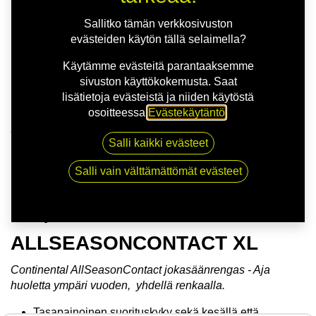
Sallitko tämän verkkosivuston
evästeiden käytön tällä selaimella?
Käytämme evästeitä parantaaksemme
sivuston käyttökokemusta. Saat
lisätietoja evästeistä ja niiden käytöstä
osoitteessa
Evästekäytäntö
.
Kauppa
Salli kaikki evästeet
165/65R14 79T CONTINENTAL
ALLSEASONCONTACT XL
Salli vain välttämättömät evästeet
165/65R14 79T CONTINENTAL
ALLSEASONCONTACT XL
Continental AllSeasonContact jokasäänrengas - Aja
huoletta ympäri vuoden, yhdellä renkaalla.
Tasapainoinen suorituskyky sekä kesällä että