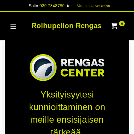
Soita
020 7348780
tai
Varaa aika verk​​​​ossa
Roihupellon Rengas
0
Yksityisyytesi
kunnioittaminen on
meille ensisijaisen
tärkeää.