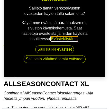
Sallitko tämän verkkosivuston
evästeiden käytön tällä selaimella?
Käytämme evästeitä parantaaksemme
sivuston käyttökokemusta. Saat
lisätietoja evästeistä ja niiden käytöstä
osoitteessa
Evästekäytäntö
.
Kauppa
Salli kaikki evästeet
175/65R14 82T CONTINENTAL
ALLSEASONCONTACT XL
Salli vain välttämättömät evästeet
175/65R14 82T CONTINENTAL
ALLSEASONCONTACT XL
Continental AllSeasonContact jokasäänrengas - Aja
huoletta ympäri vuoden, yhdellä renkaalla.
Tasapainoinen suorituskyky sekä kesällä että