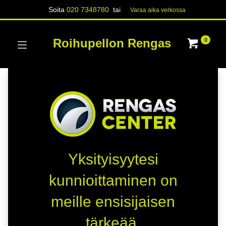
Soita
020 7348780
tai
Varaa aika verk​​​​ossa
Roihupellon Rengas
0
Yksityisyytesi
kunnioittaminen on
meille ensisijaisen
tärkeää.