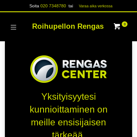
Soita
020 7348780
tai
Varaa aika verk​​​​ossa
Roihupellon Rengas
0
Yksityisyytesi
kunnioittaminen on
meille ensisijaisen
tärkeää.