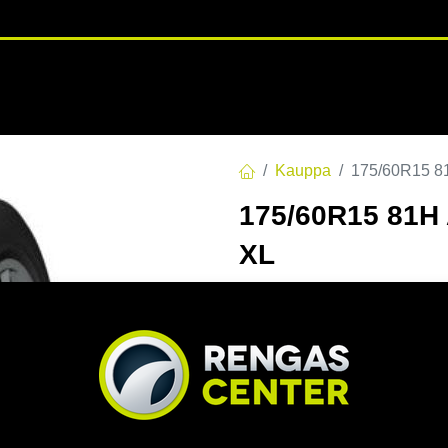
RENGASHOTELLI
NKAAT
VANTEET
PALVELUT
TUOTE
Kauppa
175/60R15 
175/60R15 81
XL
EAN:
6924064112803
Tuoteko
Tällä tuotteella ei ole kelvo
Jaa
Toimitusehdot