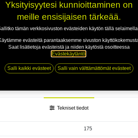
Yksityisyytesi kunnioittaminen on
meille ensisijaisen tärkeää.
allitko tämän verkkosivuston evästeiden käytön tällä selaimell
Käytämme evästeitä parantaaksemme sivuston käyttökokemusta
Saat lisätietoja evästeistä ja niiden käytöstä osoitteessa
Evästekäytäntö
.
Salli kaikki evästeet
Salli vain välttämättömät evästeet
Tekniset tiedot
175