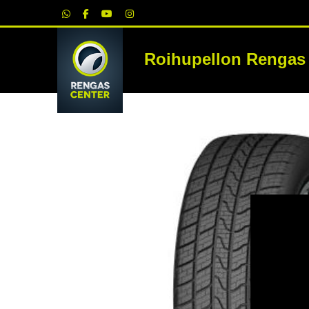
|
Roihupellon Rengas
RE