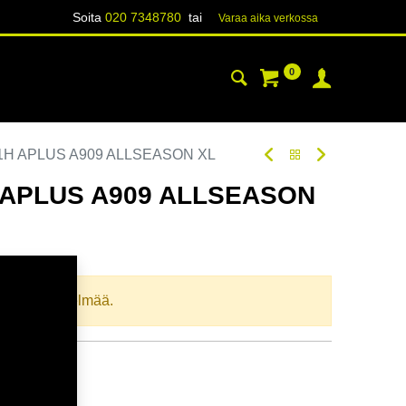
Soita
020 7348780
tai
Varaa aika verk​​​​ossa
0
YHTEYSTIEDOT
TIETOA
81H APLUS A909 ALLSEASON XL
H APLUS A909 ALLSEASON
odi:
234492
llista yhdistelmää.