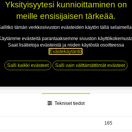
Yksityisyytesi kunnioittaminen on
meille ensisijaisen tärkeää.
allitko tämän verkkosivuston evästeiden käytön tällä selaimell
Käytämme evästeitä parantaaksemme sivuston käyttökokemusta
Saat lisätietoja evästeistä ja niiden käytöstä osoitteessa
Evästekäytäntö
.
Salli kaikki evästeet
Salli vain välttämättömät evästeet
Tekniset tiedot
165