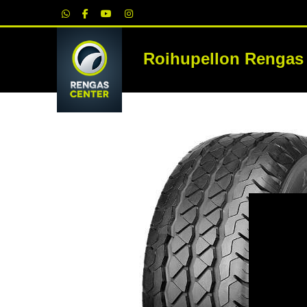
|
Roihupellon Rengas
RE