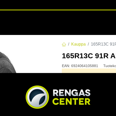
RENGASHOTELLI
NKAAT
VANTEET
PALVELUT
TUOTE
Kauppa
165R13C 91
165R13C 91R 
EAN:
6924064105881
Tuotek
Tällä tuotteella ei ole kelvo
Jaa
Toimitusehdot