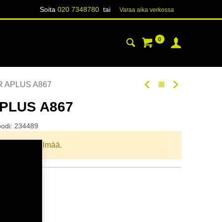
Soita
020 7348780
tai
Varaa aika verk​​​​ossa
0
YHTEYSTIEDOT
TIETOA
R APLUS A867
APLUS A867
oodi:
234489
llista yhdistelmää.