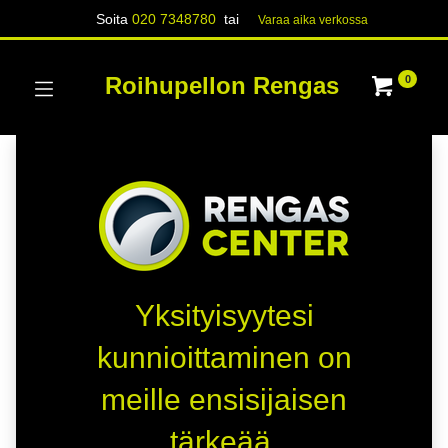
Soita
020 7348780
tai
Varaa aika verk​​​​ossa
Roihupellon Rengas
0
Yksityisyytesi
kunnioittaminen on
meille ensisijaisen
tärkeää.