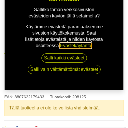
Sallitko tämän verkkosivuston
evästeiden käytön tällä selaimella?
Käytämme evästeitä parantaaksemme
sivuston käyttökokemusta. Saat
lisätietoja evästeistä ja niiden käytöstä
osoitteessa
Evästekäytäntö
.
Kauppa
165/70R14C 89R NEXEN ROADIAN CT8
Salli kaikki evästeet
Salli vain välttämättömät evästeet
165/70R14C 89R NEXEN
ROADIAN CT8
EAN:
8807622179433
Tuotekoodi:
208125
Tällä tuotteella ei ole kelvollista yhdistelmää.