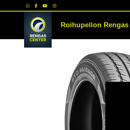
|
Roihupellon Rengas
RE