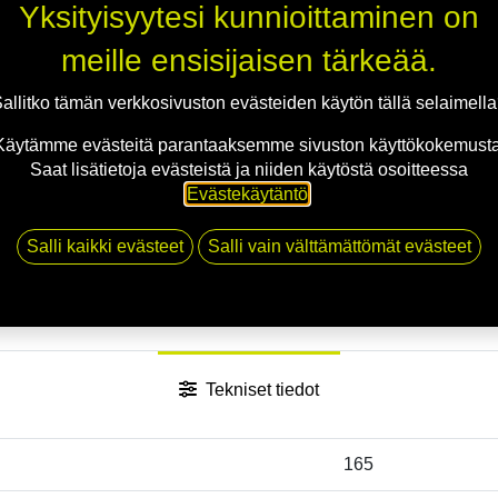
Yksityisyytesi kunnioittaminen on
meille ensisijaisen tärkeää.
allitko tämän verkkosivuston evästeiden käytön tällä selaimell
Käytämme evästeitä parantaaksemme sivuston käyttökokemusta
Saat lisätietoja evästeistä ja niiden käytöstä osoitteessa
Evästekäytäntö
.
Salli kaikki evästeet
Salli vain välttämättömät evästeet
Tekniset tiedot
165