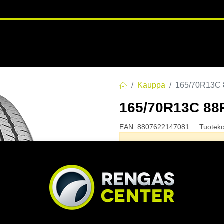
RENGASHOTELLI
NKAAT
VANTEET
PALVELUT
TUOTE
Kauppa
165/70R13C
165/70R13C 8
EAN:
8807622147081
Tuotek
Tällä tuotteella ei ole kelvo
Jaa
Toimitusehdot