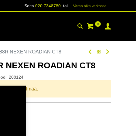
Soita
020 7348780
tai
Varaa aika verk​​​​ossa
0
YHTEYSTIEDOT
TIETOA
 88R NEXEN ROADIAN CT8
8R NEXEN ROADIAN CT8
oodi:
208124
llista yhdistelmää.