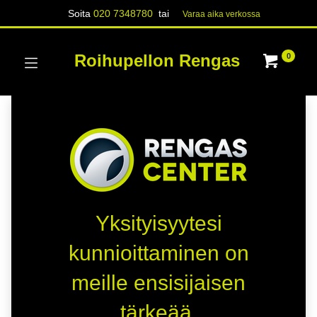
Soita
020 7348780
tai
Varaa aika verk​​​​ossa
Roihupellon Rengas
0
Yksityisyytesi
kunnioittaminen on
meille ensisijaisen
tärkeää.