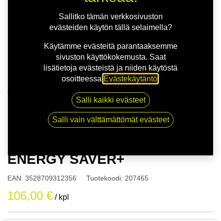
Sallitko tämän verkkosivuston
evästeiden käytön tällä selaimella?
Käytämme evästeitä parantaaksemme
sivuston käyttökokemusta. Saat
lisätietoja evästeistä ja niiden käytöstä
osoitteessa
Evästekäytäntö
.
Kauppa
Salli kaikki evästeet
175/65R14 82H MICHELIN ENERGY SAVER+
Salli vain välttämättömät evästeet
175/65R14 82H MICHELIN
ENERGY SAVER+
EAN:
3528709312356
Tuotekoodi:
207465
106,00
€
/ kpl