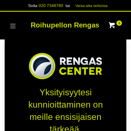
Soita
020 7348780
tai
Varaa aika verk​​​​ossa
Roihupellon Rengas
0
Yksityisyytesi
kunnioittaminen on
meille ensisijaisen
tärkeää.