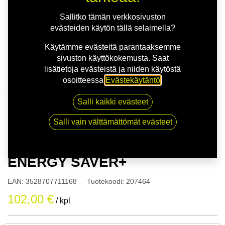
Sallitko tämän verkkosivuston
evästeiden käytön tällä selaimella?
Käytämme evästeitä parantaaksemme
sivuston käyttökokemusta. Saat
lisätietoja evästeistä ja niiden käytöstä
osoitteessa
Evästekäytäntö
.
Kauppa
Salli kaikki evästeet
175/65R14 82T MICHELIN ENERGY SAVER+
Salli vain välttämättömät evästeet
175/65R14 82T MICHELIN
ENERGY SAVER+
EAN:
3528707711168
Tuotekoodi:
207464
102,00
€
/ kpl