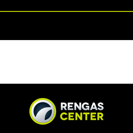
RENGASHOTELLI
NKAAT
VANTEET
PALVELUT
TUOTE
ATAVILLA
HETI SAATAVILLA
HETI SA