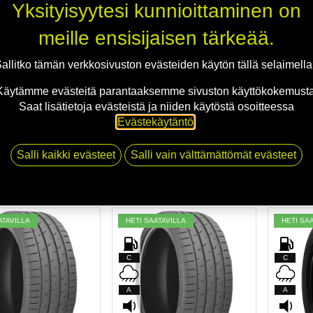
Yksityisyytesi kunnioittaminen on
D
D
meille ensisijaisen tärkeää.
A
A
allitko tämän verkkosivuston evästeiden käytön tällä selaimell
71dB
71dB
Käytämme evästeitä parantaaksemme sivuston käyttökokemusta
Saat lisätietoja evästeistä ja niiden käytöstä osoitteessa
isää ostoskoriin
Lisää ostoskoriin
Li
KESÄRENKAAT
KESÄRENKAAT
Evästekäytäntö
.
ROXES SPORT 2 XL
TOYO PROXES SPORT 2 XL
TOYO P
19 93Y
235/35R19 91Y
245/35R2
€/kpl
153,00
€/kpl
187,00
Salli kaikki evästeet
Salli vain välttämättömät evästeet
 / 4 kpl asennettuna
712,00
€ / 4 kpl asennettuna
848,00
€
ATAVILLA
HETI SAATAVILLA
HETI SA
C
C
A
A