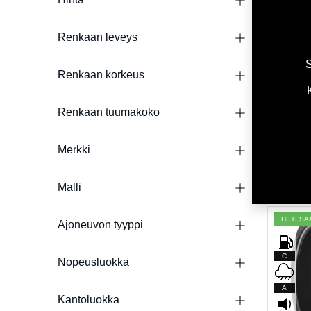
D
Renkaan leveys
A
S
71dB
Renkaan korkeus
L
Renkaan tuumakoko
TOYO P
225/40R
Merkki
170,00
780,00
€
Malli
HETI SA
Ajoneuvon tyyppi
C
Nopeusluokka
A
Kantoluokka