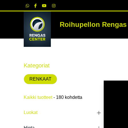
|
Roihupellon Rengas
RE
Kategoriat
RENKAAT
Kaikki tuotteet
- 180 kohdetta
Luokat
HETI SA
Hinta