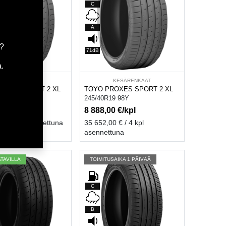
C
A
a?
71dB
.
sää ostoskoriin
Lisää ostoskoriin
KESÄRENKAAT
KESÄRENKAAT
ROXES SPORT 2 XL
TOYO PROXES SPORT 2 XL
0 95Y
245/40R19 98Y
€/kpl
8 888,00
€/kpl
 / 4 kpl asennettuna
35 652,00
€ / 4 kpl
asennettuna
ATAVILLA
TOIMITUSAIKA 1 PÄIVÄÄ
C
B