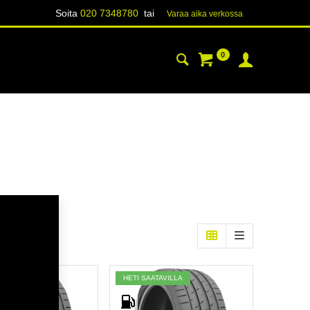
Soita
020 7348780
tai
Varaa aika verk​​​​ossa
0
YHTEYSTIEDOT
TIETOA
ATAVILLA
HETI SAATAVILLA