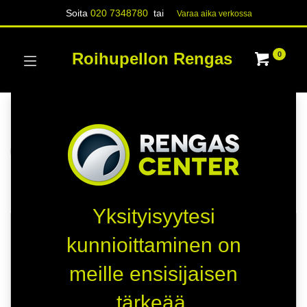
Soita
020 7348780
tai
Varaa aika verk​​​​ossa
Roihupellon Rengas
0
Kategoriat
Näytä kaikki
RENKAAT
Kauppa
44 kohteita löydetty.
Yksityisyytesi
TOIMITUSAIKA 1 PÄIVÄÄ
TOIMITUSAIKA 1 PÄIVÄÄ
kunnioittaminen on
D
D
meille ensisijaisen
D
D
tärkeää.