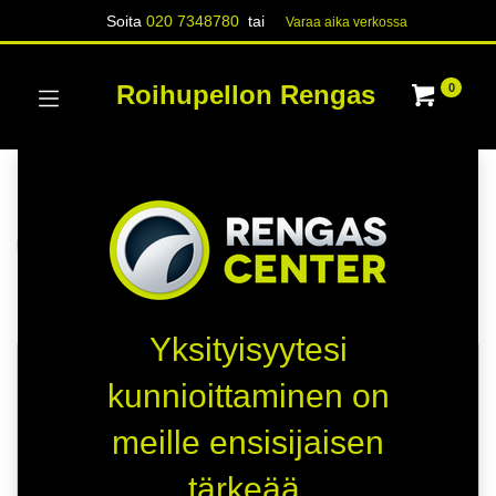
Soita
020 7348780
tai
Varaa aika verk​​​​ossa
Roihupellon Rengas
0
Kategoriat
Näytä kaikki
RENKAAT
PAKETTIAUTO
Kauppa
227 kohteita löydetty.
Yksityisyytesi
HETI SAATAVILLA
HETI SAATAVILLA
kunnioittaminen on
B
B
meille ensisijaisen
B
A
tärkeää.