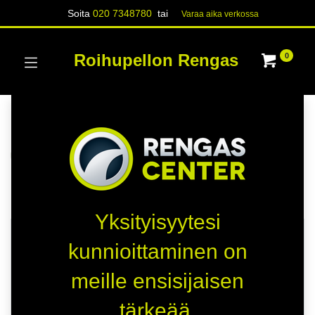
Soita
020 7348780
tai
Varaa aika verk​​​​ossa
Roihupellon Rengas
0
Kategoriat
Näytä kaikki
RENKAAT
Kauppa
15 kohteita löydetty.
Yksityisyytesi
TOIMITUSAIKA 5 PÄIVÄÄ
TOIMITUSAIKA 5 PÄIVÄÄ
kunnioittaminen on
D
-
meille ensisijaisen
C
-
tärkeää.