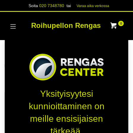
Soita
020 7348780
tai
Varaa aika verk​​​​ossa
Roihupellon Rengas
0
Kategoriat
Näytä kaikki
RENKAAT
PAKETTIAUTO
Kauppa
364 kohteita löydetty.
Yksityisyytesi
HETI SAATAVILLA
HETI SAATAVILLA
kunnioittaminen on
C
C
meille ensisijaisen
A
A
tärkeää.