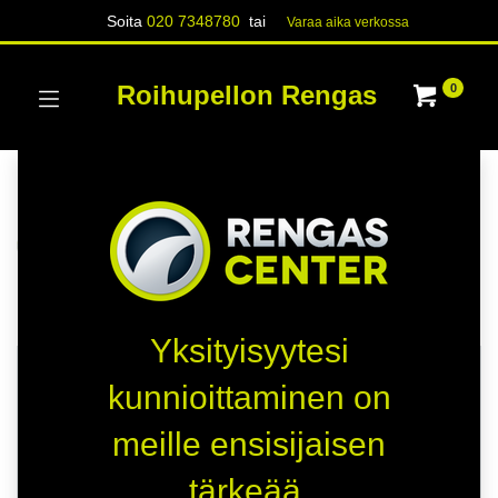
Soita
020 7348780
tai
Varaa aika verk​​​​ossa
Roihupellon Rengas
0
Kategoriat
Näytä kaikki
RENKAAT
PAKETTIAUTO
Kauppa
95 kohteita löydetty.
Yksityisyytesi
HETI SAATAVILLA
HETI SAATAVILLA
kunnioittaminen on
C
D
meille ensisijaisen
C
D
tärkeää.