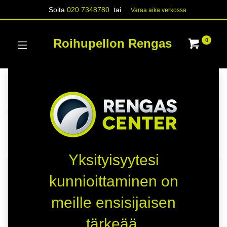
Soita
020 7348780
tai
Varaa aika verk​​​​ossa
Roihupellon Rengas
0
Kategoriat
Näytä kaikki
RENKAAT
Kauppa
225 kohteita löydetty.
Yksityisyytesi
HETI SAATAVILLA
HETI SAATAVILLA
kunnioittaminen on
C
D
meille ensisijaisen
A
B
tärkeää.