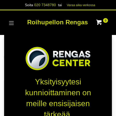
Soita
020 7348780
tai
Varaa aika verk​​​​ossa
Roihupellon Rengas
0
Kategoriat
Näytä kaikki
RENKAAT
Kauppa
79 kohteita löydetty.
Yksityisyytesi
HETI SAATAVILLA
HETI SAATAVILLA
kunnioittaminen on
A
-
meille ensisijaisen
B
-
tärkeää.