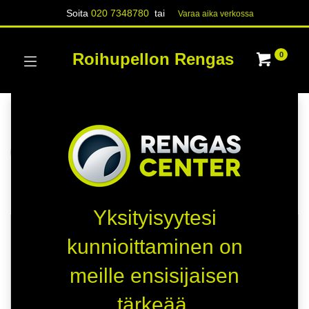
Soita
020 7348780
tai
Varaa aika verk​​​​ossa
Roihupellon Rengas
0
Kategoriat
Näytä kaikki
RENKAAT
Kauppa
52 kohteita löydetty.
Yksityisyytesi
HETI SAATAVILLA
HETI SAATAVILLA
kunnioittaminen on
D
-
meille ensisijaisen
B
-
tärkeää.