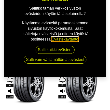
73dB
-
Sallitko tämän verkkosivuston
evästeiden käytön tällä selaimella?
PREMIUM
PREMIUM
Käytämme evästeitä parantaaksemme
CONTINENTAL
CONTISPORTCONTACT 5P N0
sivuston käyttökokemusta. Saat
CONTISPORTCONTACT 5P XL
101Y FR
lisätietoja evästeistä ja niiden käytöstä
MO
265/40R21 CONTI
255/35R19 96Y
osoitteessa
Evästekäytäntö
.
250,00
€/kpl
198,00
€/kpl
1 100,00
€ / 4 kpl
Salli kaikki evästeet
892,00
€ / 4 kpl asennettuna
asennettuna
Salli vain välttämättömät evästeet
TOIMITUSAIKA 1 PÄIVÄÄ
TOIMITUSAIKA 1 PÄIVÄÄ
D
C
A
B
71dB
72dB