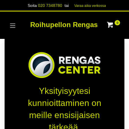
Soita
020 7348780
tai
Varaa aika verk​​​​ossa
Roihupellon Rengas
0
Kauppa
0 kohteita löydetty.
Hait
continental 4x4 contact
.
Yksityisyytesi
kunnioittaminen on
meille ensisijaisen
tärkeää.