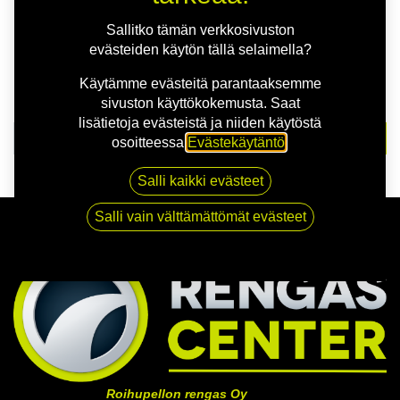
Emme löytäneet yhtään
Sallitko tämän verkkosivuston
osumaa!
evästeiden käytön tällä selaimella?
Käytämme evästeitä parantaaksemme
Tarkista oikeinkirjoitus tai yritä etsiä jotain muuta
sivuston käyttökokemusta. Saat
lisätietoja evästeistä ja niiden käytöstä
osoitteessa
Evästekäytäntö
.
Salli kaikki evästeet
Salli vain välttämättömät evästeet
Roihupellon rengas Oy