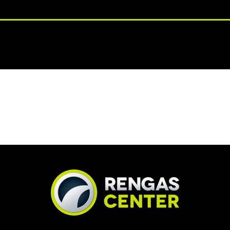
RENGASHOTELLI
NKAAT
VANTEET
PALVELUT
TUOTE
ATAVILLA
TOIMITUSAIKA 1 PÄIVÄÄ