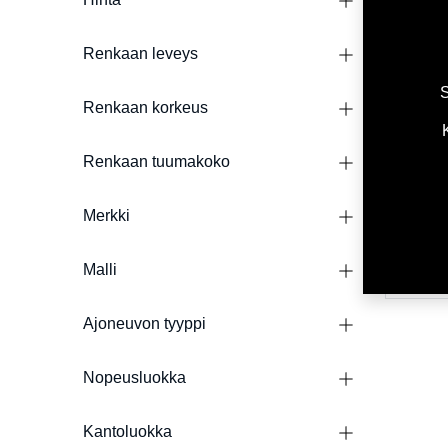
-
Renkaan leveys
-
S
-
Renkaan korkeus
L
Renkaan tuumakoko
SportCon
335/25R
Merkki
547,00
2 288,0
asennet
Malli
Ajoneuvon tyyppi
Nopeusluokka
Kantoluokka