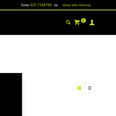
Soita
020 7348780
tai
Varaa aika verk​​​​ossa
0
YHTEYSTIEDOT
TIETOA