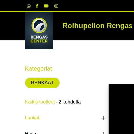
|
Roihupellon Rengas
RE
Kategoriat
RENKAAT
Kaikki tuotteet
- 2 kohdetta
Luokat
HETI SA
Hinta