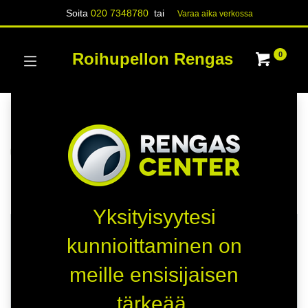
Soita
020 7348780
tai
Varaa aika verk​​​​ossa
Roihupellon Rengas
0
Kategoriat
Näytä kaikki
RENKAAT
Kauppa
21 kohteita löydetty.
Yksityisyytesi
HETI SAATAVILLA
HETI SAATAVILLA
kunnioittaminen on
-
-
meille ensisijaisen
-
-
tärkeää.