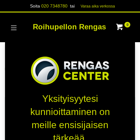
Soita
020 7348780
tai
Varaa aika verk​​​​ossa
Roihupellon Rengas
0
Kategoriat
Näytä kaikki
RENKAAT
Kauppa
6 kohteita löydetty.
Yksityisyytesi
HETI SAATAVILLA
TOIMITUSAIKA 5 PÄIVÄÄ
kunnioittaminen on
C
C
meille ensisijaisen
A
B
tärkeää.