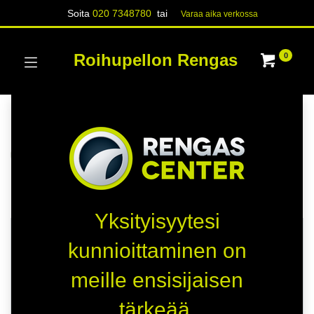
Soita
020 7348780
tai
Varaa aika verk​​​​ossa
Roihupellon Rengas
0
Kategoriat
Näytä kaikki
RENKAAT
Kauppa
25 kohteita löydetty.
Yksityisyytesi
TOIMITUSAIKA 1 PÄIVÄÄ
TOIMITUSAIKA 1 PÄIVÄÄ
kunnioittaminen on
D
C
meille ensisijaisen
D
D
tärkeää.