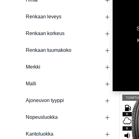
C
Renkaan leveys
A
S
70dB
Renkaan korkeus
L
Renkaan tuumakoko
DYNAMO
215/50R
Merkki
93,00
€
472,00
€
Malli
TOIMITU
Ajoneuvon tyyppi
B
Nopeusluokka
B
Kantoluokka