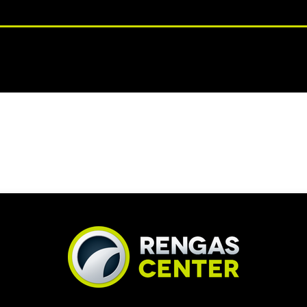
RENGASHOTELLI
NKAAT
VANTEET
PALVELUT
TUOTE
ATAVILLA
TOIMITUSAIKA 3 PÄIVÄÄ
TOIMITU