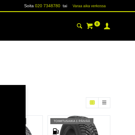
Soita
020 7348780
tai
Varaa aika verk​​​​ossa
0
YHTEYSTIEDOT
TIETOA
SAIKA 3 PÄIVÄÄ
TOIMITUSAIKA 1 PÄIVÄÄ