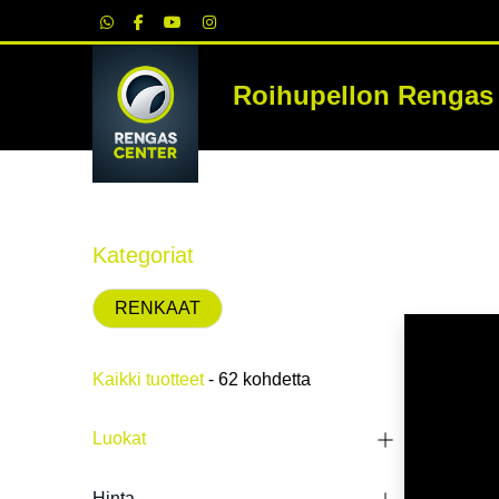
|
Roihupellon Rengas
RE
Kategoriat
RENKAAT
Kaikki tuotteet
- 62 kohdetta
Luokat
HETI SA
Hinta