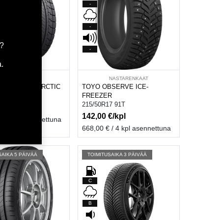
-
-
a?
-
.
sää ostoskoriin
Lisää ostoskoriin
BUDGET
NASTARENKAAT
ICE BLAZER ARCTIC
TOYO OBSERVE ICE-
7 91T
FREEZER
215/50R17 91T
€/kpl
142,00
€/kpl
 / 4 kpl asennettuna
668,00
€ / 4 kpl asennettuna
SAIKA 5 PÄIVÄÄ
TOIMITUSAIKA 3 PÄIVÄÄ
C
B