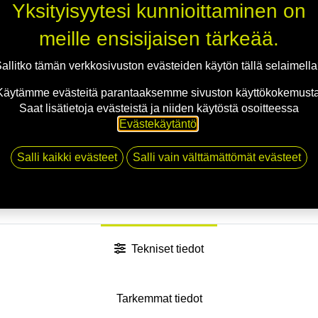
Lisää toivelistalle
Yksityisyytesi kunnioittaminen on
meille ensisijaisen tärkeää.
Pääset valitsemaan vara
Seuraavat vapaat ajat
allitko tämän verkkosivuston evästeiden käytön tällä selaimell
07.08.2026
08.00.00
10.08.2026
08.00.00
Käytämme evästeitä parantaaksemme sivuston käyttökokemusta
11.08.2026
08.00.00
Saat lisätietoja evästeistä ja niiden käytöstä osoitteessa
Evästekäytäntö
.
Salli kaikki evästeet
Salli vain välttämättömät evästeet
Jaa
Toimitusehdot
Tekniset tiedot
Tarkemmat tiedot