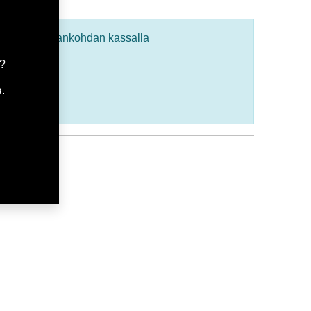
uksellesi ajankohdan kassalla
a?
.