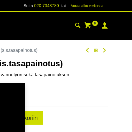
Soita
020 7348780
tai
Varaa aika verk​​​​ossa
0
YHTEYSTIEDOT
TIETOA
(sis.tasapainotus)
is.tasapainotus)
n vannetyön sekä tasapainotuksen.
sää ostoskoriin