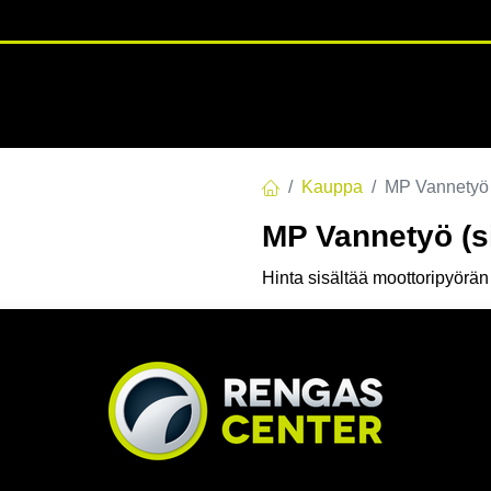
RENGASHOTELLI
NKAAT
VANTEET
PALVELUT
TUOTE
Kauppa
MP Vannetyö 
MP Vannetyö (s
Hinta sisältää moottoripyörä
Tuotekoodi:
P1130
30,00
€
/ kpl
Li