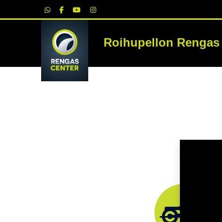
|
Roihupellon Rengas
RE